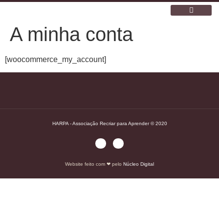
A minha conta
ESCOLA WALDORF
O NOSSO ESPAÇO
[woocommerce_my_account]
HARPA - Associação Recriar para Aprender © 2020
Website feito com ❤ pelo
Núcleo Digital