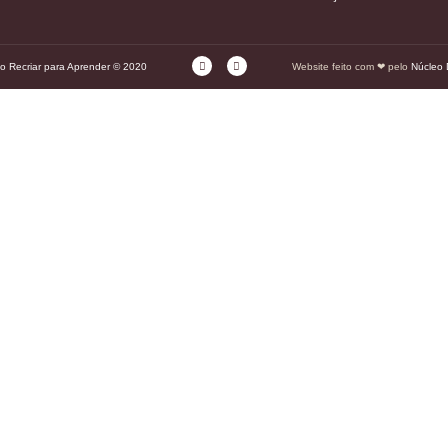
o Recriar para Aprender © 2020
Website feito com ❤ pelo
Núcleo D