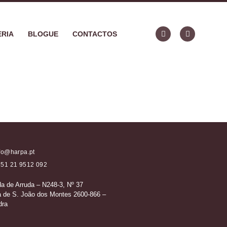
RIA
BLOGUE
CONTACTOS
fo@harpa.pt
51 21 9512 092
da de Arruda – N248-3, Nº 37
a de S. João dos Montes 2600-866 –
dra