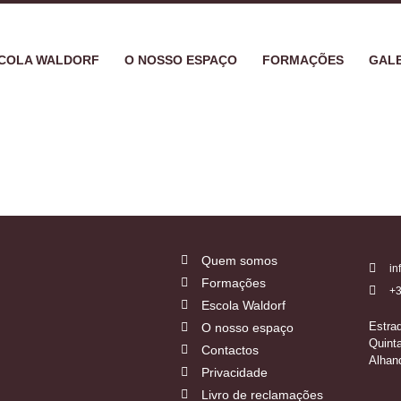
COLA WALDORF
O NOSSO ESPAÇO
FORMAÇÕES
GALE
Quem somos
in
Formações
+3
Escola Waldorf
Estra
O nosso espaço
Quint
Contactos
Alhan
Privacidade
Livro de reclamações