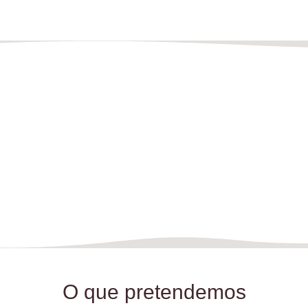
"A nossa mais elevada tarefa deve ser a de
formar seres humanos livres que sejam
capazes de, por si mesmos, encontrar
propósito e direção para suas vidas."
Rudolf Steiner
O que pretendemos