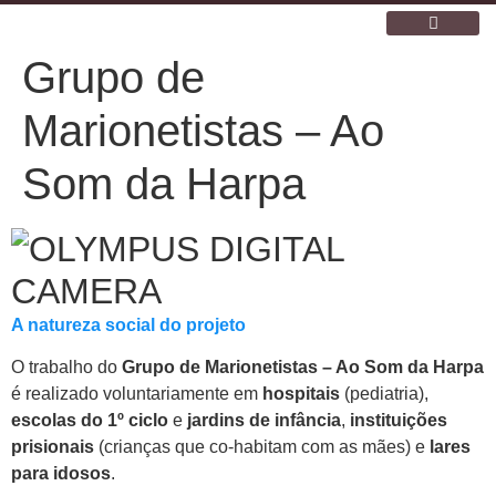
Grupo de
ESCOLA WALDORF
O NOSSO ESPAÇO
Marionetistas – Ao
Som da Harpa
A natureza social do projeto
O trabalho do
Grupo de Marionetistas – Ao Som da Harpa
é realizado voluntariamente em
hospitais
(pediatria),
escolas do 1º ciclo
e
jardins de infância
,
instituições
prisionais
(crianças que co-habitam com as mães) e
lares
para idosos
.